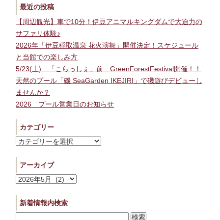
最近の投稿
【周辺観光】車で10分！伊豆アニマルキングダムで大迫力の
サファリ体験♪
2026年「伊豆稲取温泉 花火演舞」開催決定！スケジュール
と当館での楽しみ方
5/23(土) 「こらっしぇ」前 GreenForestFestival開催！！
天然のプール「磯 SeaGarden IKEJIRI」で磯遊びデビューし
ませんか？
2026 プール営業日のお知らせ
カテゴリー
カ
テ
ゴ
アーカイブ
リ
ア
ー
ー
カ
新着情報内検索
イ