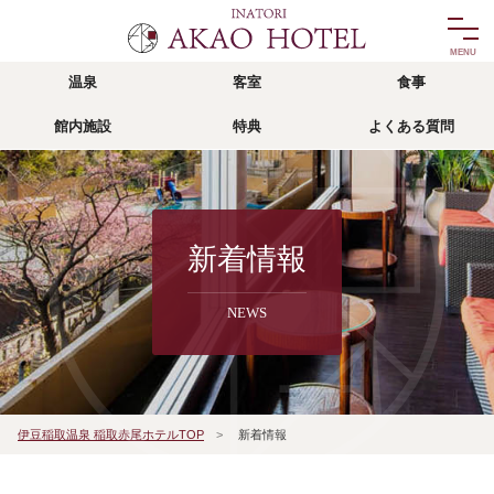
温泉
客室
食事
温泉
客室
館内施設
特典
よくある質問
onsen
room
食事
館内施設
food
facility
リゾッチャ
特典
新着情報
risocha izu
privilege
NEWS
アクセス
よくある質問
access
faq
宿泊予約
伊豆稲取温泉 稲取赤尾ホテルTOP
>
新着情報
reservation