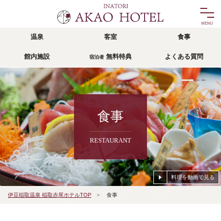
温泉
客室
食事
温泉
客室
館内施設
無料特典
よくある質問
宿泊者
onsen
room
食事
館内施設
food
facility
リゾッチャIZU
無料特典
宿泊者
食事
risocha izu
privilege
RESTAURANT
アクセス
よくある質問
access
faq
料理を動画で見る
宿泊予約
伊豆稲取温泉 稲取赤尾ホテルTOP
>
食事
reservation