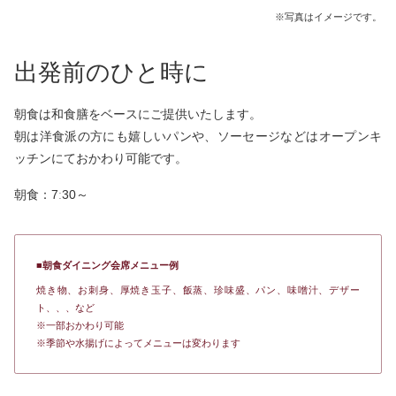
※写真はイメージです。
出発前のひと時に
朝食は和食膳をベースにご提供いたします。
朝は洋食派の方にも嬉しいパンや、ソーセージなどはオープンキ
ッチンにておかわり可能です。
朝食：7ː30～
■朝食ダイニング会席メニュー例
焼き物、お刺身、厚焼き玉子、飯蒸、珍味盛、パン、味噌汁、デザー
ト、、、など
※一部おかわり可能
※季節や水揚げによってメニューは変わります