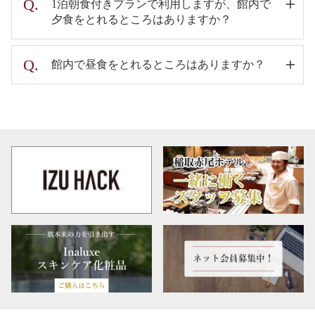
1泊朝食付きプランで利用しますが、館内で
夕食をとれるところはありますか？
稲取赤尾ホテルの館内には夕食をお召し上がりいただ
館内で昼食をとれるところはありますか？
けるアラカルトのレストランはございません。1泊2食
付のプランでのご利用を検討して頂くか、稲取周辺の
稲取赤尾ホテルの館内には昼食をお召し上がりいただ
食事処へお出かけ下さいませ。
ける食事処やレストランはございません。また、連泊
でご宿泊の場合も昼食のご用意はありません。近隣の
お食事処についてはフロントスタッフにお訊ね下さ
い。