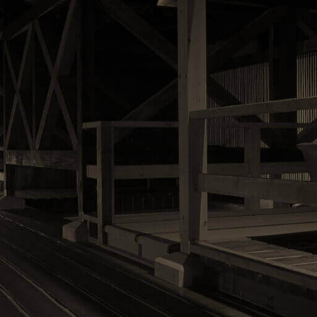
14時〜18時（伊⾖稲取駅からホテルへご連絡をください）
※14時前の時間と18時以降はお迎えの⾞はございません。
東京I.C.から ⇒ 約2時間40分
名古屋I.C.から ⇒ 約3時間50分
詳しく⾒る　