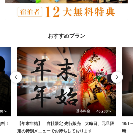
おすすめプラン
基本料金：
800〜
46,200〜
無料！
【年末年始】 自社限定 先行販売 大晦日、元旦限
10/
定の特別メニューでお待ちしております
時