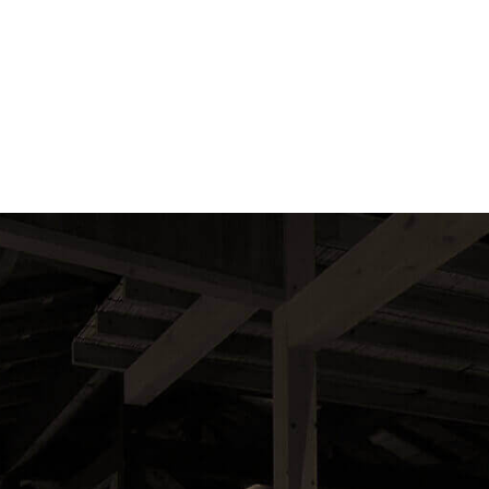
交通・アクセス
JR東京駅から直通特急踊り⼦号をご利⽤ ⇒ 約2時間30分
JR名古屋駅から新幹線・伊⾖急線をご利⽤ ⇒ 約3時間20分