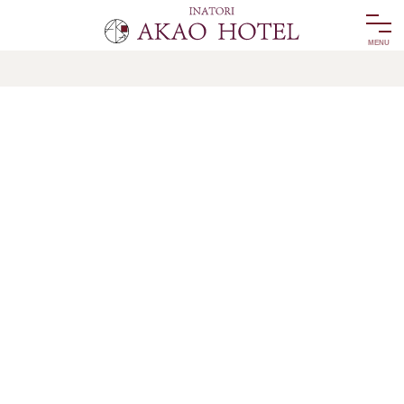
温泉
客室
食事
館内施設
無料特典
よくある質問
宿泊者
温泉
客室
食事
館内施設
リゾッチャIZU
onsen
room
food
facility
risocha izu
無料特典
アクセス
よくある質問
宿泊者
privilege
access
faq
宿泊予約
reservation