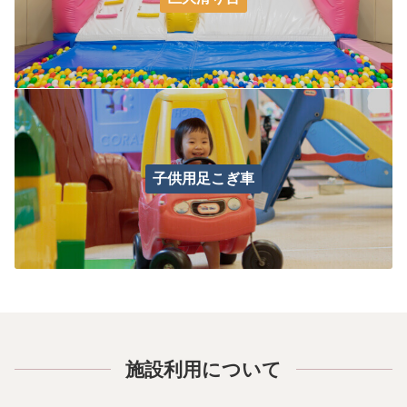
⼦供⽤⾜こぎ⾞
施設利用について