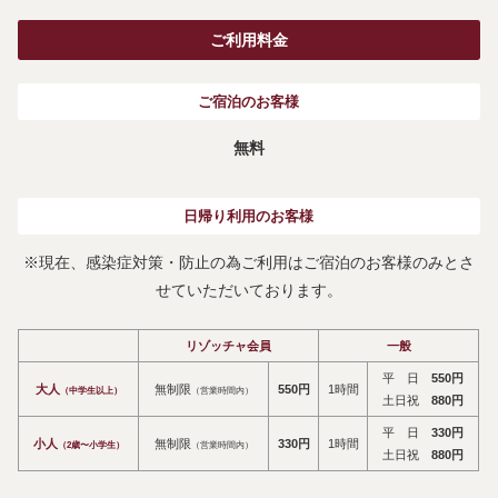
ご利⽤料⾦
ご宿泊のお客様
無料
⽇帰り利⽤のお客様
※現在、感染症対策・防止の為ご利用はご宿泊のお客様のみとさ
せていただいております。
リゾッチャ会員
⼀般
平 ⽇
550円
⼤⼈
無制限
550円
1時間
（中学⽣以上）
（営業時間内）
⼟⽇祝
880円
平 ⽇
330円
⼩⼈
無制限
330円
1時間
（2歳〜⼩学⽣）
（営業時間内）
⼟⽇祝
880円