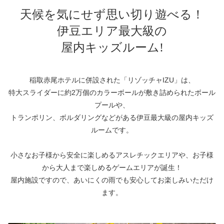
宿泊プラン一覧
空室カレンダー
天候を気にせず思い切り遊べる！
予約確認・キャンセル
伊豆エリア最大級の
屋内キッズルーム!
よくあるお問い合せ
お問い合わせ
稲取赤尾ホテルに併設された「リゾッチャIZU」は、
宿泊約款
プライバシーポリシー
特大スライダーに約2万個のカラーボールが敷き詰められたボール
プールや、
トランポリン、ボルダリングなどがある伊豆最大級の屋内キッズ
ルームです。
小さなお子様から安全に楽しめるアスレチックエリアや、お⼦様
から⼤⼈まで楽しめるゲームエリアが誕⽣！
屋内施設ですので、あいにくの⾬でも安⼼してお楽しみいただけ
ます。