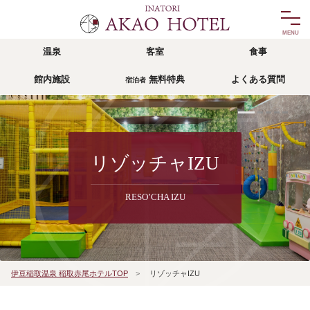
温泉
客室
食事
温泉
客室
館内施設
無料特典
よくある質問
宿泊者
onsen
room
食事
館内施設
food
facility
リゾッチャIZU
無料特典
宿泊者
リゾッチャIZU
risocha izu
privilege
RESO’CHA IZU
アクセス
よくある質問
access
faq
宿泊予約
伊豆稲取温泉 稲取赤尾ホテルTOP
>
リゾッチャIZU
reservation