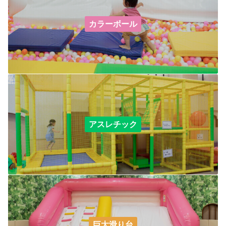
カラーボール
アスレチック
巨⼤滑り台