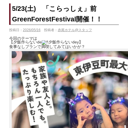
宿泊プラン一覧
空室カレンダー
5/23(土) 「こらっしぇ」前
予約確認・キャンセル
GreenForestFestival開催！！
投稿日：
2026/05/16
投稿者：
赤尾ホテル@スタッフ
よくあるお問い合せ
お問い合わせ
今回のテーマは
【夕飯作らないde
夕飯作らないdey】
食事なしプランで満喫してみてはいかが？
宿泊約款
プライバシーポリシー