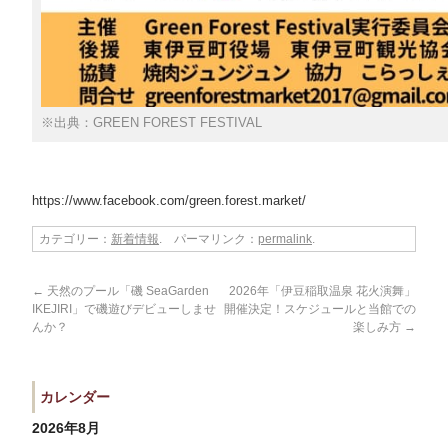
※出典：GREEN FOREST FESTIVAL
https://www.facebook.com/green.forest.market/
カテゴリー：
新着情報
. パーマリンク：
permalink
.
←
天然のプール「磯 SeaGarden
2026年「伊豆稲取温泉 花火演舞」
IKEJIRI」で磯遊びデビューしませ
開催決定！スケジュールと当館での
んか？
楽しみ方
→
カレンダー
2026年8月