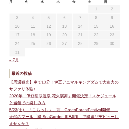
月
火
水
木
金
土
日
1
2
3
4
5
6
7
8
9
10
11
12
13
14
15
16
17
18
19
20
21
22
23
24
25
26
27
28
29
30
31
« 7月
最近の投稿
【周辺観光】車で10分！伊豆アニマルキングダムで大迫力の
サファリ体験♪
2026年「伊豆稲取温泉 花火演舞」開催決定！スケジュール
と当館での楽しみ方
5/23(土) 「こらっしぇ」前 GreenForestFestival開催！！
天然のプール「磯 SeaGarden IKEJIRI」で磯遊びデビューし
ませんか？