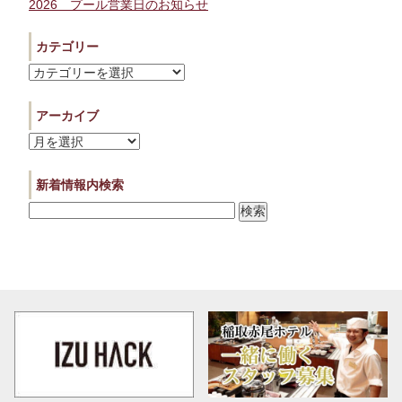
2026 プール営業日のお知らせ
カテゴリー
カ
テ
ゴ
アーカイブ
リ
ア
ー
ー
カ
新着情報内検索
イ
ブ