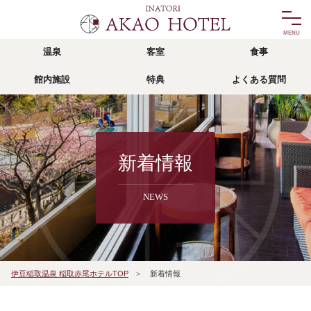
温泉
客室
食事
温泉
客室
館内施設
特典
よくある質問
onsen
room
食事
館内施設
food
facility
リゾッチャ
特典
新着情報
risocha izu
privilege
NEWS
アクセス
よくある質問
access
faq
宿泊予約
伊豆稲取温泉 稲取赤尾ホテルTOP
>
新着情報
reservation