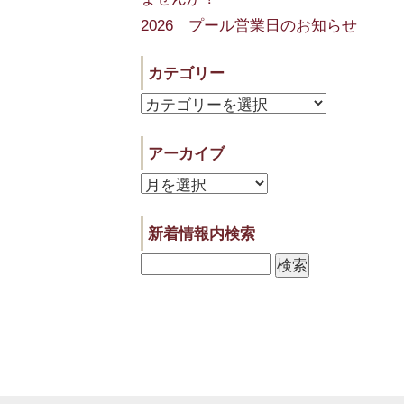
2026 プール営業日のお知らせ
カテゴリー
カ
テ
アーカイブ
ゴ
ア
リ
ー
ー
新着情報内検索
カ
イ
ブ