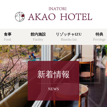
食事
館内施設
リゾッチャIZU
特典
Food
Facility
Risocha Izu
Privilege
特典
新着情報
privilege
よくあ
NEWS
faq