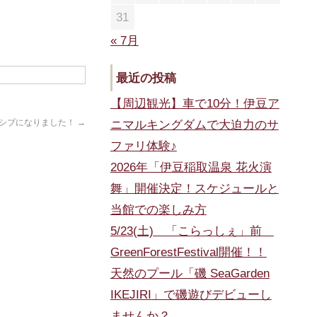
31
« 7月
最近の投稿
【周辺観光】車で10分！伊豆ア
シブになりました！
→
ニマルキングダムで大迫力のサ
ファリ体験♪
2026年「伊豆稲取温泉 花火演
舞」開催決定！スケジュールと
当館での楽しみ方
5/23(土) 「こらっしぇ」前
GreenForestFestival開催！！
天然のプール「磯 SeaGarden
IKEJIRI」で磯遊びデビューし
ませんか？