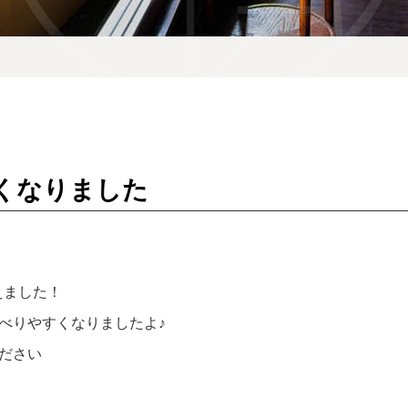
宿泊予約
reservation
空室カレンダー
くなりました
お問い合わせ
宿泊約款
えました！
べりやすくなりましたよ♪
ださい