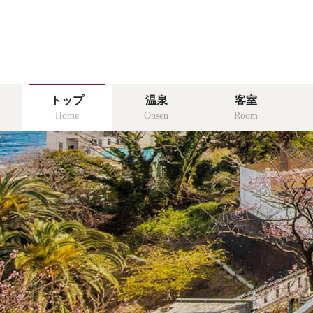
温泉
トップ
温泉
客室
onsen
Home
Onsen
Room
食事
food
リゾッチャ
risocha izu
アクセス
access