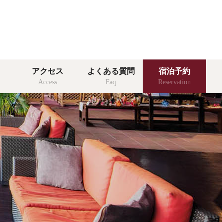
客室
アクセス
よくある質問
宿泊予約
room
Access
Faq
Reservation
館内施設
facility
る質問