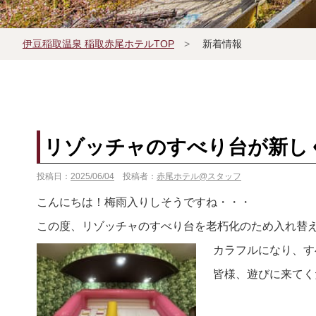
伊豆稲取温泉 稲取赤尾ホテルTOP
>
新着情報
宿泊プラン一覧
リゾッチャのすべり台が新し
よくあるお問い合せ
投稿日：
2025/06/04
投稿者：
赤尾ホテル@スタッフ
こんにちは！梅雨入りしそうですね・・・
この度、リゾッチャのすべり台を老朽化のため入れ替
カラフルになり、す
皆様、遊びに来てく