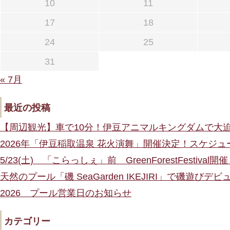
10
11
17
18
24
25
31
« 7月
最近の投稿
【周辺観光】車で10分！伊豆アニマルキングダムで大
2026年「伊豆稲取温泉 花火演舞」開催決定！スケジ
5/23(土) 「こらっしぇ」前 GreenForestFestival開
天然のプール「磯 SeaGarden IKEJIRI」で磯遊び
2026 プール営業日のお知らせ
カテゴリー