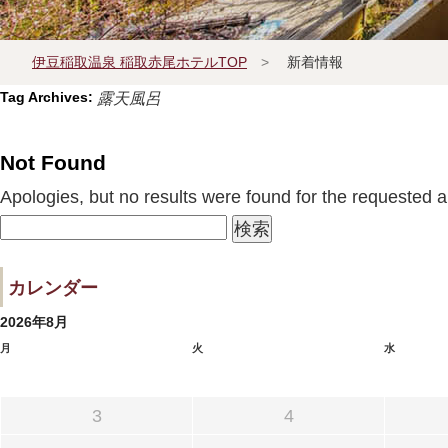
伊豆稲取温泉 稲取赤尾ホテルTOP
>
新着情報
Tag Archives:
露天風呂
宿泊プラン一覧
Not Found
Apologies, but no results were found for the requested ar
よくあるお問い合せ
検
索:
カレンダー
2026年8月
月
火
水
3
4