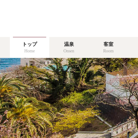
温泉
トップ
温泉
客室
onsen
Home
Onsen
Room
食事
food
リゾッチャ
risocha izu
アクセス
access