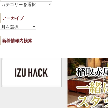
カ
テ
アーカイブ
ゴ
ア
リ
ー
ー
新着情報内検索
カ
イ
ブ