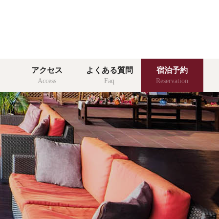
客室
アクセス
よくある質問
宿泊予約
room
Access
Faq
Reservation
館内施設
facility
る質問