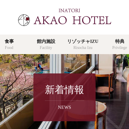
食事
館内施設
リゾッチャIZU
特典
Food
Facility
Risocha Izu
Privilege
特典
新着情報
privilege
よくあ
NEWS
faq