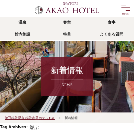
温泉
客室
食事
温泉
客室
館内施設
特典
よくある質問
onsen
room
食事
館内施設
food
facility
リゾッチャ
特典
新着情報
risocha izu
privilege
NEWS
アクセス
よくある質問
access
faq
宿泊予約
伊豆稲取温泉 稲取赤尾ホテルTOP
>
新着情報
reservation
Tag Archives:
遊ぶ