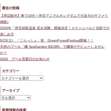
最近の投稿
【周辺観光】車で10分！伊豆アニマルキングダムで大迫力のサファリ
体験♪
2026年「伊豆稲取温泉 花火演舞」開催決定！スケジュールと当館での
楽しみ方
5/23(土) 「こらっしぇ」前 GreenForestFestival開催！！
天然のプール「磯 SeaGarden IKEJIRI」で磯遊びデビューしません
か？
2026 プール営業日のお知らせ
カテゴリー
カ
テ
アーカイブ
ゴ
リ
ア
ー
ー
新着情報内検索
カ