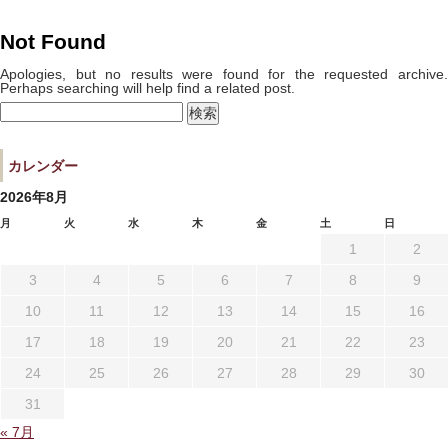
宿泊プラン一覧
空室カレンダー
Not Found
予約確認・キャンセル
Apologies, but no results were found for the requested archive.
Perhaps searching will help find a related post.
検
索:
よくあるお問い合せ
お問い合わせ
カレンダー
宿泊約款
プライバシーポリシー
2026年8月
月
火
水
木
金
土
日
1
2
3
4
5
6
7
8
9
10
11
12
13
14
15
16
17
18
19
20
21
22
23
24
25
26
27
28
29
30
31
« 7月