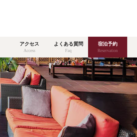
客室
アクセス
よくある質問
宿泊予約
room
Access
Faq
Reservation
館内施設
facility
る質問