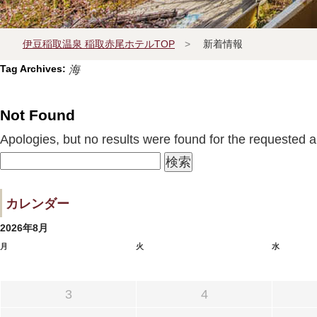
伊豆稲取温泉 稲取赤尾ホテルTOP
>
新着情報
Tag Archives:
海
宿泊プラン一覧
Not Found
Apologies, but no results were found for the requested ar
よくあるお問い合せ
検
索:
カレンダー
2026年8月
月
火
水
3
4