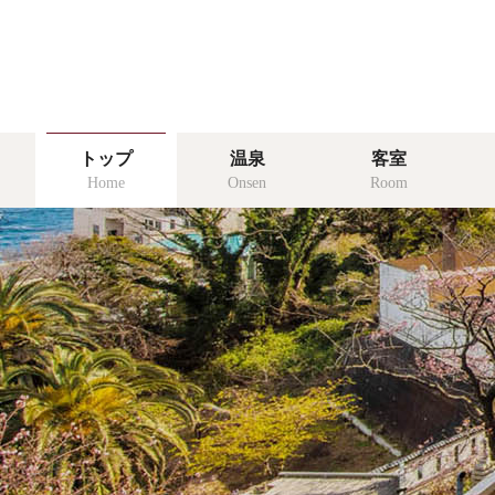
温泉
トップ
温泉
客室
onsen
Home
Onsen
Room
食事
food
リゾッチャ
risocha izu
アクセス
access