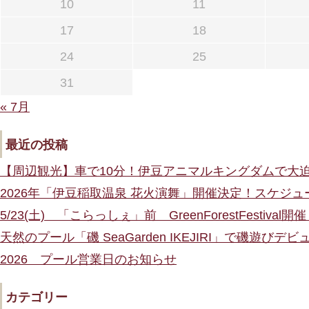
10
11
17
18
24
25
31
« 7月
最近の投稿
【周辺観光】車で10分！伊豆アニマルキングダムで大
2026年「伊豆稲取温泉 花火演舞」開催決定！スケジ
5/23(土) 「こらっしぇ」前 GreenForestFestival開
天然のプール「磯 SeaGarden IKEJIRI」で磯遊び
2026 プール営業日のお知らせ
カテゴリー