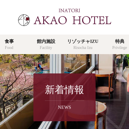
食事
館内施設
リゾッチャIZU
特典
Food
Facility
Risocha Izu
Privilege
特典
新着情報
privilege
よくあ
NEWS
faq