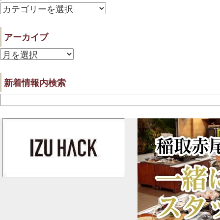
カ
テ
アーカイブ
ゴ
ア
リ
ー
ー
新着情報内検索
カ
イ
ブ