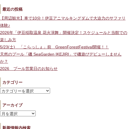
最近の投稿
【周辺観光】車で10分！伊豆アニマルキングダムで大迫力のサファリ
体験♪
2026年「伊豆稲取温泉 花火演舞」開催決定！スケジュールと当館での
楽しみ方
5/23(土) 「こらっしぇ」前 GreenForestFestival開催！！
天然のプール「磯 SeaGarden IKEJIRI」で磯遊びデビューしません
か？
2026 プール営業日のお知らせ
カテゴリー
カ
テ
アーカイブ
ゴ
リ
ア
ー
ー
新着情報内検索
カ