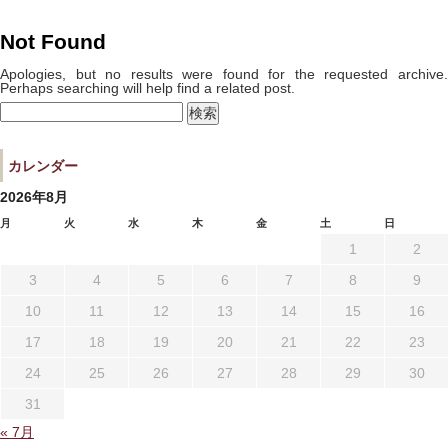
宿泊プラン一覧
空室カレンダー
Not Found
予約確認・キャンセル
Apologies, but no results were found for the requested archive.
Perhaps searching will help find a related post.
検
索:
よくあるお問い合せ
お問い合わせ
カレンダー
宿泊約款
プライバシーポリシー
2026年8月
月
火
水
木
金
土
日
1
2
3
4
5
6
7
8
9
10
11
12
13
14
15
16
17
18
19
20
21
22
23
24
25
26
27
28
29
30
31
« 7月