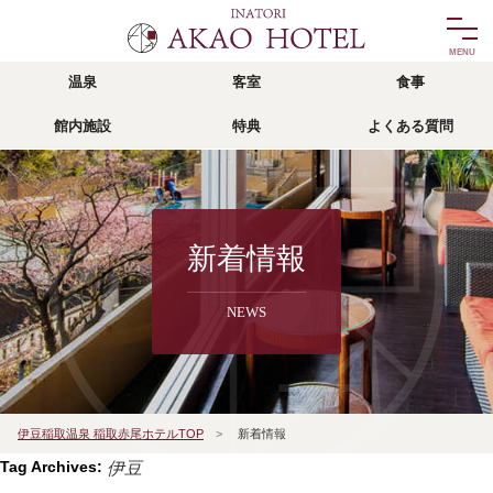
温泉
客室
食事
温泉
客室
館内施設
特典
よくある質問
onsen
room
食事
館内施設
food
facility
リゾッチャ
特典
新着情報
risocha izu
privilege
NEWS
アクセス
よくある質問
access
faq
宿泊予約
伊豆稲取温泉 稲取赤尾ホテルTOP
>
新着情報
reservation
Tag Archives:
伊豆