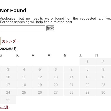
宿泊プラン一覧
空室カレンダー
Not Found
予約確認・キャンセル
Apologies, but no results were found for the requested archive.
Perhaps searching will help find a related post.
検
索:
よくあるお問い合せ
お問い合わせ
カレンダー
宿泊約款
プライバシーポリシー
2026年8月
月
火
水
木
金
土
日
1
2
3
4
5
6
7
8
9
10
11
12
13
14
15
16
17
18
19
20
21
22
23
24
25
26
27
28
29
30
31
« 7月