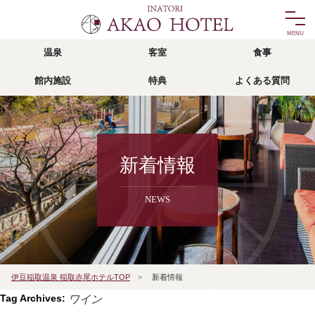
温泉
客室
食事
温泉
客室
館内施設
特典
よくある質問
onsen
room
食事
館内施設
food
facility
リゾッチャ
特典
新着情報
risocha izu
privilege
NEWS
アクセス
よくある質問
access
faq
宿泊予約
伊豆稲取温泉 稲取赤尾ホテルTOP
>
新着情報
reservation
Tag Archives:
ワイン