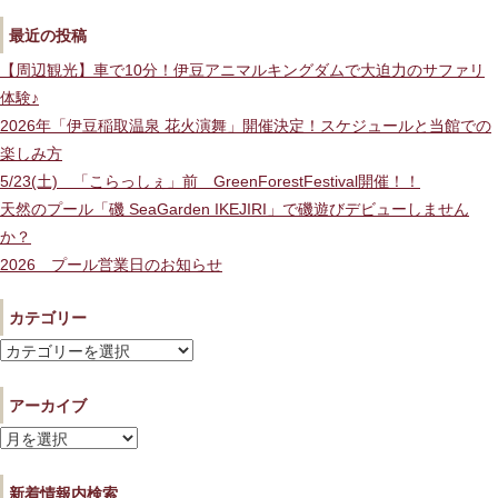
最近の投稿
【周辺観光】車で10分！伊豆アニマルキングダムで大迫力のサファリ
体験♪
2026年「伊豆稲取温泉 花火演舞」開催決定！スケジュールと当館での
楽しみ方
5/23(土) 「こらっしぇ」前 GreenForestFestival開催！！
天然のプール「磯 SeaGarden IKEJIRI」で磯遊びデビューしません
か？
2026 プール営業日のお知らせ
カテゴリー
カ
テ
アーカイブ
ゴ
リ
ア
ー
ー
新着情報内検索
カ