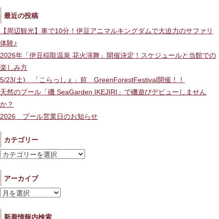
最近の投稿
【周辺観光】車で10分！伊豆アニマルキングダムで大迫力のサファリ
体験♪
2026年「伊豆稲取温泉 花火演舞」開催決定！スケジュールと当館での
楽しみ方
5/23(土) 「こらっしぇ」前 GreenForestFestival開催！！
天然のプール「磯 SeaGarden IKEJIRI」で磯遊びデビューしません
か？
2026 プール営業日のお知らせ
カテゴリー
カ
テ
アーカイブ
ゴ
リ
ア
ー
ー
新着情報内検索
カ