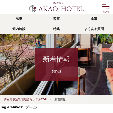
温泉
客室
食事
温泉
客室
館内施設
特典
よくある質問
onsen
room
食事
館内施設
food
facility
リゾッチャ
特典
新着情報
risocha izu
privilege
NEWS
アクセス
よくある質問
access
faq
宿泊予約
伊豆稲取温泉 稲取赤尾ホテルTOP
>
新着情報
reservation
Tag Archives:
プール