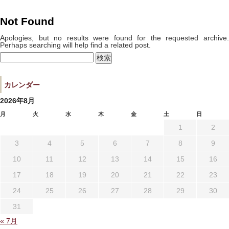
宿泊プラン一覧
空室カレンダー
Not Found
予約確認・キャンセル
Apologies, but no results were found for the requested archive.
Perhaps searching will help find a related post.
検
索:
よくあるお問い合せ
お問い合わせ
カレンダー
宿泊約款
プライバシーポリシー
2026年8月
月
火
水
木
金
土
日
1
2
3
4
5
6
7
8
9
10
11
12
13
14
15
16
17
18
19
20
21
22
23
24
25
26
27
28
29
30
31
« 7月