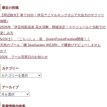
最近の投稿
【周辺観光】車で10分！伊豆アニマルキングダムで大迫力のサファリ
体験♪
2026年「伊豆稲取温泉 花火演舞」開催決定！スケジュールと当館での
楽しみ方
5/23(土) 「こらっしぇ」前 GreenForestFestival開催！！
天然のプール「磯 SeaGarden IKEJIRI」で磯遊びデビューしません
か？
2026 プール営業日のお知らせ
カテゴリー
カ
テ
アーカイブ
ゴ
リ
ア
ー
ー
新着情報内検索
カ