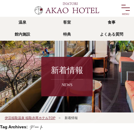
温泉
客室
食事
温泉
客室
館内施設
特典
よくある質問
onsen
room
食事
館内施設
food
facility
リゾッチャ
特典
新着情報
risocha izu
privilege
NEWS
アクセス
よくある質問
access
faq
宿泊予約
伊豆稲取温泉 稲取赤尾ホテルTOP
>
新着情報
reservation
Tag Archives:
デート