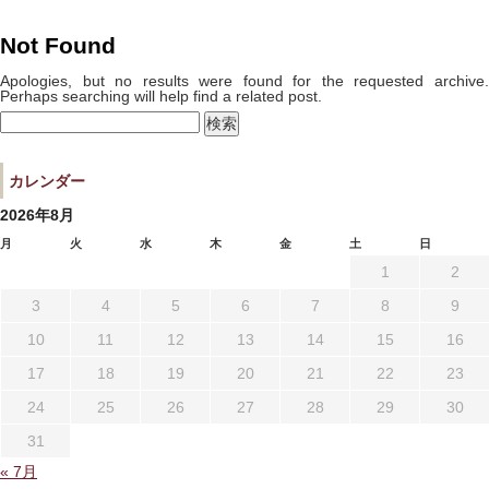
宿泊プラン一覧
空室カレンダー
Not Found
予約確認・キャンセル
Apologies, but no results were found for the requested archive.
Perhaps searching will help find a related post.
検
索:
よくあるお問い合せ
お問い合わせ
カレンダー
宿泊約款
プライバシーポリシー
2026年8月
月
火
水
木
金
土
日
1
2
3
4
5
6
7
8
9
10
11
12
13
14
15
16
17
18
19
20
21
22
23
24
25
26
27
28
29
30
31
« 7月