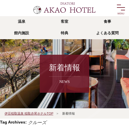
温泉
客室
食事
温泉
客室
館内施設
特典
よくある質問
onsen
room
食事
館内施設
food
facility
リゾッチャ
特典
新着情報
risocha izu
privilege
NEWS
アクセス
よくある質問
access
faq
宿泊予約
伊豆稲取温泉 稲取赤尾ホテルTOP
>
新着情報
reservation
Tag Archives:
クルーズ