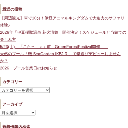
最近の投稿
【周辺観光】車で10分！伊豆アニマルキングダムで大迫力のサファリ
体験♪
2026年「伊豆稲取温泉 花火演舞」開催決定！スケジュールと当館での
楽しみ方
5/23(土) 「こらっしぇ」前 GreenForestFestival開催！！
天然のプール「磯 SeaGarden IKEJIRI」で磯遊びデビューしません
か？
2026 プール営業日のお知らせ
カテゴリー
カ
テ
アーカイブ
ゴ
リ
ア
ー
ー
新着情報内検索
カ