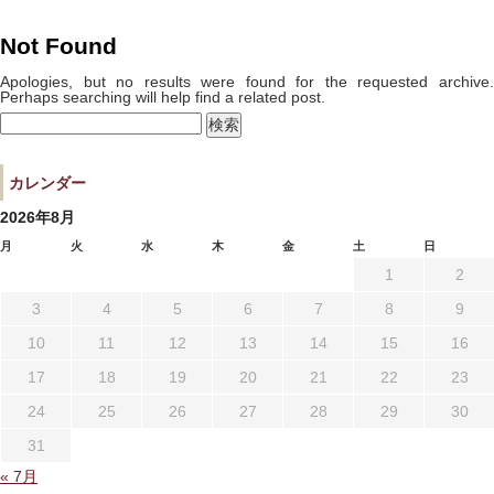
宿泊プラン一覧
空室カレンダー
Not Found
予約確認・キャンセル
Apologies, but no results were found for the requested archive.
Perhaps searching will help find a related post.
検
索:
よくあるお問い合せ
お問い合わせ
カレンダー
宿泊約款
プライバシーポリシー
2026年8月
月
火
水
木
金
土
日
1
2
3
4
5
6
7
8
9
10
11
12
13
14
15
16
17
18
19
20
21
22
23
24
25
26
27
28
29
30
31
« 7月