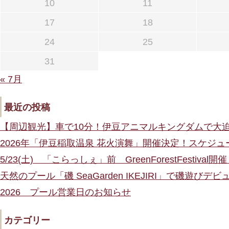
10
11
17
18
24
25
31
« 7月
最近の投稿
【周辺観光】車で10分！伊豆アニマルキングダムで大
2026年「伊豆稲取温泉 花火演舞」開催決定！スケジ
5/23(土) 「こらっしぇ」前 GreenForestFestival開
天然のプール「磯 SeaGarden IKEJIRI」で磯遊び
2026 プール営業日のお知らせ
カテゴリー