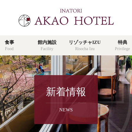
食事
館内施設
リゾッチャIZU
特典
Food
Facility
Risocha Izu
Privilege
特典
新着情報
privilege
よくあ
NEWS
faq