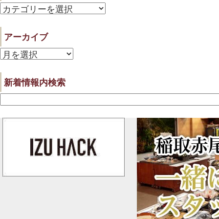
カ
テ
アーカイブ
ゴ
ア
リ
ー
ー
新着情報内検索
カ
イ
ブ