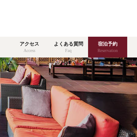
客室
アクセス
よくある質問
宿泊予約
room
Access
Faq
Reservation
館内施設
facility
る質問