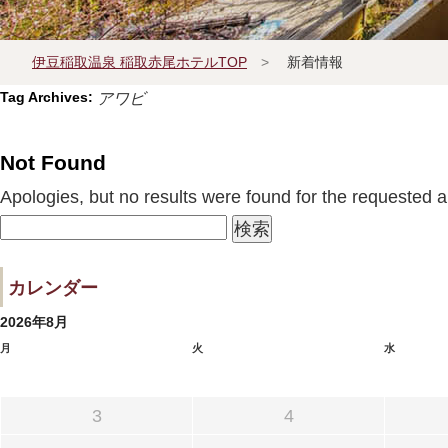
伊豆稲取温泉 稲取赤尾ホテルTOP
>
新着情報
Tag Archives:
アワビ
宿泊プラン一覧
Not Found
Apologies, but no results were found for the requested ar
よくあるお問い合せ
検
索:
カレンダー
2026年8月
月
火
水
3
4