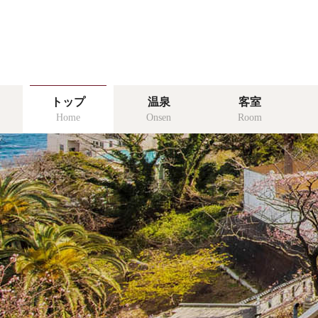
温泉
トップ
温泉
客室
onsen
Home
Onsen
Room
食事
food
リゾッチャ
risocha izu
アクセス
access