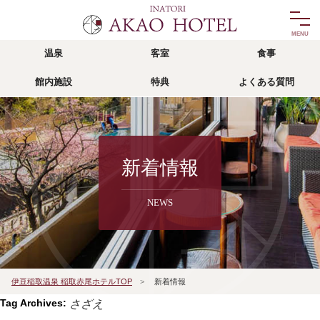
温泉
客室
食事
温泉
客室
館内施設
特典
よくある質問
onsen
room
食事
館内施設
food
facility
リゾッチャ
特典
新着情報
risocha izu
privilege
NEWS
アクセス
よくある質問
access
faq
宿泊予約
伊豆稲取温泉 稲取赤尾ホテルTOP
>
新着情報
reservation
Tag Archives:
さざえ