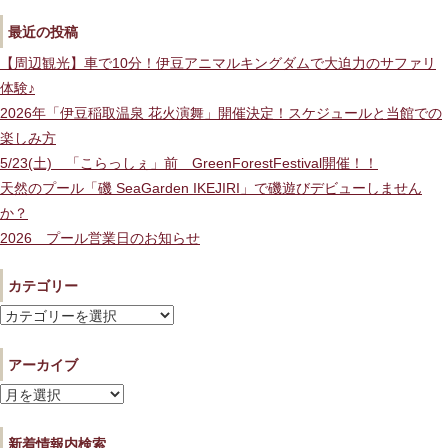
最近の投稿
【周辺観光】車で10分！伊豆アニマルキングダムで大迫力のサファリ
体験♪
2026年「伊豆稲取温泉 花火演舞」開催決定！スケジュールと当館での
楽しみ方
5/23(土) 「こらっしぇ」前 GreenForestFestival開催！！
天然のプール「磯 SeaGarden IKEJIRI」で磯遊びデビューしません
か？
2026 プール営業日のお知らせ
カテゴリー
カ
テ
アーカイブ
ゴ
リ
ア
ー
ー
新着情報内検索
カ