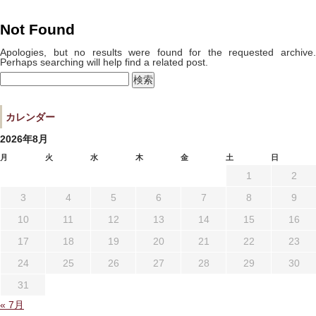
宿泊プラン一覧
空室カレンダー
Not Found
予約確認・キャンセル
Apologies, but no results were found for the requested archive.
Perhaps searching will help find a related post.
検
索:
よくあるお問い合せ
お問い合わせ
カレンダー
宿泊約款
プライバシーポリシー
2026年8月
月
火
水
木
金
土
日
1
2
3
4
5
6
7
8
9
10
11
12
13
14
15
16
17
18
19
20
21
22
23
24
25
26
27
28
29
30
31
« 7月