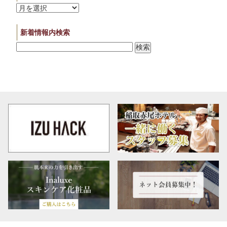
リ
ア
ー
ー
カ
新着情報内検索
イ
ブ