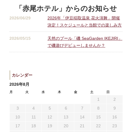
宿泊プラン一覧
空室カレンダー
「赤尾ホテル」からのお知らせ
予約確認・キャンセル
2026/06/29
2026年「伊豆稲取温泉 花火演舞」開催
決定！スケジュールと当館での楽しみ方
2026/05/15
天然のプール「磯 SeaGarden IKEJIRI」
よくあるお問い合せ
お問い合わせ
で磯遊びデビューしませんか？
宿泊約款
プライバシーポリシー
カレンダー
2026年8月
月
火
水
木
金
土
日
1
2
3
4
5
6
7
8
9
10
11
12
13
14
15
16
17
18
19
20
21
22
23