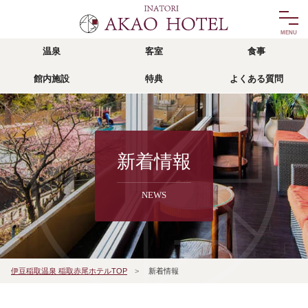
温泉
客室
食事
温泉
客室
館内施設
特典
よくある質問
onsen
room
食事
館内施設
food
facility
リゾッチャ
特典
新着情報
risocha izu
privilege
NEWS
アクセス
よくある質問
access
faq
宿泊予約
伊豆稲取温泉 稲取赤尾ホテルTOP
>
新着情報
reservation