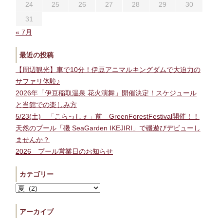
24
25
26
27
28
29
30
31
« 7月
最近の投稿
【周辺観光】車で10分！伊豆アニマルキングダムで大迫力の
サファリ体験♪
2026年「伊豆稲取温泉 花火演舞」開催決定！スケジュール
と当館での楽しみ方
5/23(土) 「こらっしぇ」前 GreenForestFestival開催！！
天然のプール「磯 SeaGarden IKEJIRI」で磯遊びデビューし
ませんか？
2026 プール営業日のお知らせ
カテゴリー
カ
テ
ゴ
アーカイブ