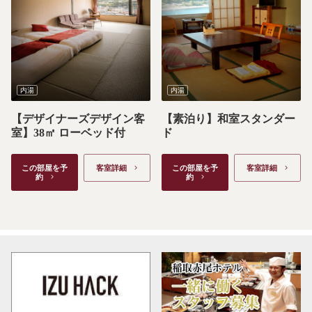
内湯
内湯
【デザイナーズデザイン客
【素泊り】和室スタンダー
室】38㎡ ローベッド付
ド
この部屋を予
客室詳細　
この部屋を予
客室詳細　
約　
約　