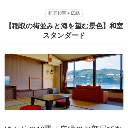
宿泊プラン一覧
空室カレンダー
和室10畳＋広縁
予約確認・キャンセル
【稲取の街並みと海を望む景色】和室
スタンダード
よくあるお問い合せ
お問い合わせ
宿泊約款
プライバシーポリシー