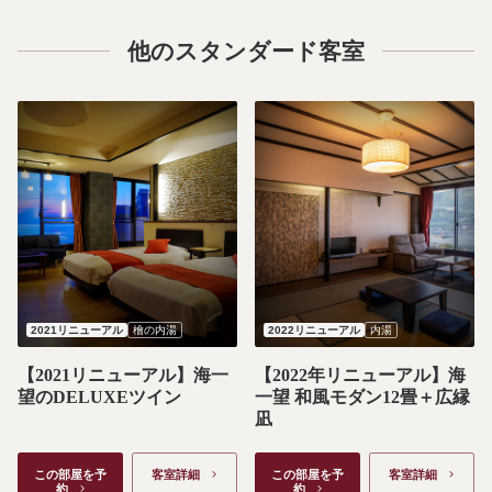
他のスタンダード客室
2021リニューアル
檜の内湯
2022リニューアル
内湯
【2021リニューアル】海一
【2022年リニューアル】海
望のDELUXEツイン
一望 和風モダン12畳＋広縁
凪
この部屋を予
客室詳細　
この部屋を予
客室詳細　
約　
約　