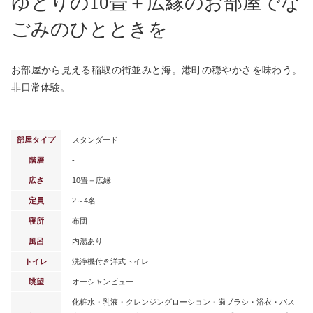
ゆとりの10畳＋広縁のお部屋でな
ごみのひとときを
お部屋から見える稲取の街並みと海。港町の穏やかさを味わう。
非日常体験。
部屋タイプ
スタンダード
階層
-
広さ
10畳＋広縁
定員
2～4名
寝所
布団
風呂
内湯あり
トイレ
洗浄機付き洋式トイレ
眺望
オーシャンビュー
化粧水・乳液・クレンジングローション・歯ブラシ・浴衣・バス