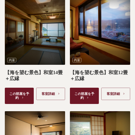
内湯
内湯
【海を望む景色】和室14畳
【海を望む景色】和室12畳
＋広縁
＋広縁
この部屋を予
客室詳細　
この部屋を予
客室詳細　
約　
約　