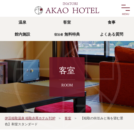
温泉
客室
食事
温泉
客室
館内施設
無料特典
よくある質問
宿泊者
onsen
room
食事
館内施設
food
facility
リゾッチャIZU
無料特典
宿泊者
客室
risocha izu
privilege
ROOM
アクセス
よくある質問
access
faq
宿泊予約
伊豆稲取温泉 稲取赤尾ホテルTOP
>
客室
>
【稲取の街並みと海を望む景
reservation
色】和室スタンダード