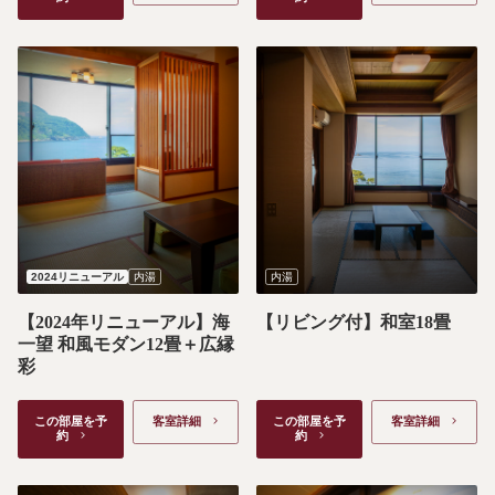
2024リニューアル
内湯
内湯
【2024年リニューアル】海
【リビング付】和室18畳
一望 和風モダン12畳＋広縁
彩
この部屋を予
客室詳細　
この部屋を予
客室詳細　
約　
約　