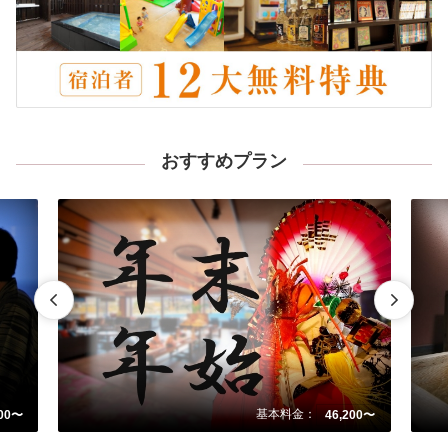
おすすめプラン
基本料金：
800〜
46,200〜