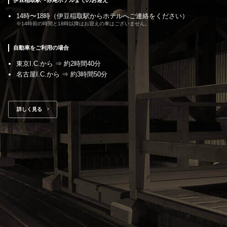
伊⾖稲取駅〜⾚尾ホテルまでのお迎え
14時〜18時（伊⾖稲取駅からホテルへご連絡をください）
※14時前の時間と18時以降はお迎えの⾞はございません。
⾃動⾞をご利⽤の場合
東京I.C.から ⇒ 約2時間40分
名古屋I.C.から ⇒ 約3時間50分
詳しく⾒る　