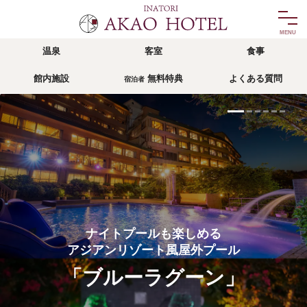
温泉
客室
食事
温泉
客室
館内施設
無料特典
よくある質問
宿泊者
onsen
room
食事
館内施設
food
facility
リゾッチャIZU
無料特典
宿泊者
risocha izu
privilege
アクセス
よくある質問
access
faq
ナイトプールも楽しめる
アジアンリゾート風屋外プール
宿泊予約
「ブルーラグーン」
reservation