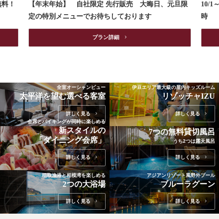
無料！
【年末年始】 自社限定 先行販売 大晦日、元旦限
10/
定の特別メニューでお待ちしております
時
プラン詳細　
全室オーシャンビュー
伊豆エリア最大級の屋内キッズルーム
太平洋を望む
選べる客室
リゾッチャIZU
詳しく⾒る　
詳しく⾒る　
会席とバイキングが同時に楽しめる
新スタイルの
7つの無料貸切風呂
「ダイニング会席」
うち2つは露天風呂
詳しく⾒る　
詳しく⾒る　
稲取漁港と相模湾を楽しめる
アジアンリゾート風野外プール
2つの大浴場
ブルーラグーン
詳しく⾒る　
詳しく⾒る　